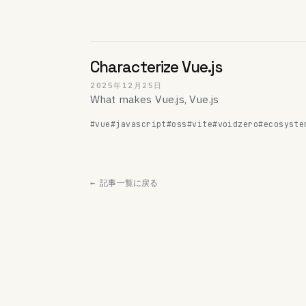
Characterize Vue.js
2025年12月25日
What makes Vue.js, Vue.js
#vue
#javascript
#oss
#vite
#voidzero
#ecosyste
← 記事一覧に戻る