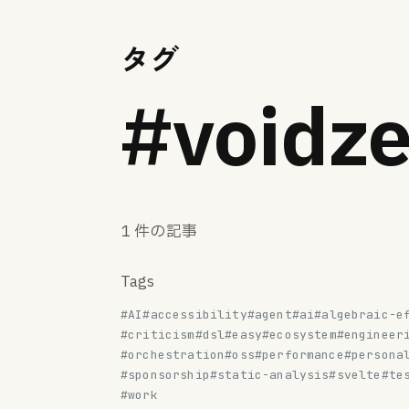
タグ
#voidze
1 件の記事
Tags
#AI
#accessibility
#agent
#ai
#algebraic-e
#criticism
#dsl
#easy
#ecosystem
#engineer
#orchestration
#oss
#performance
#persona
#sponsorship
#static-analysis
#svelte
#te
#work