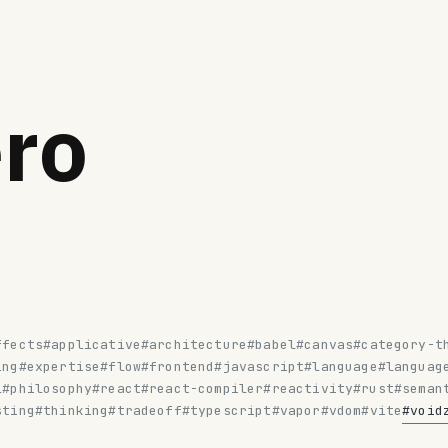
ro
ffects
#applicative
#architecture
#babel
#canvas
#category-t
ing
#expertise
#flow
#frontend
#javascript
#language
#languag
l
#philosophy
#react
#react-compiler
#reactivity
#rust
#seman
sting
#thinking
#tradeoff
#typescript
#vapor
#vdom
#vite
#void