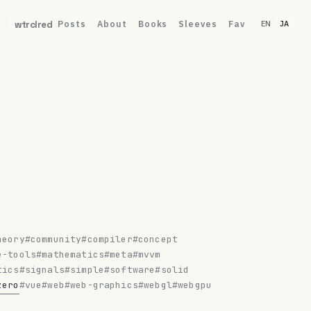
Posts
About
Books
Sleeves
Fav
wtrclred
EN
JA
heory
#community
#compiler
#concept
e-tools
#mathematics
#meta
#mvvm
tics
#signals
#simple
#software
#solid
zero
#vue
#web
#web-graphics
#webgl
#webgpu