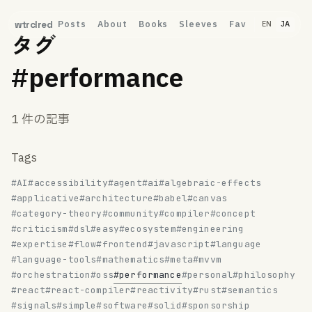
Posts
About
Books
Sleeves
Fav
wtrclred
EN
JA
タグ
#performance
1 件の記事
Tags
#AI
#accessibility
#agent
#ai
#algebraic-effects
#applicative
#architecture
#babel
#canvas
#category-theory
#community
#compiler
#concept
#criticism
#dsl
#easy
#ecosystem
#engineering
#expertise
#flow
#frontend
#javascript
#language
#language-tools
#mathematics
#meta
#mvvm
#orchestration
#oss
#performance
#personal
#philosophy
#react
#react-compiler
#reactivity
#rust
#semantics
#signals
#simple
#software
#solid
#sponsorship