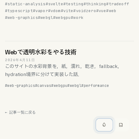
#static-analysis
#svelte
#testing
#thinking
#tradeoff
#typescript
#vapor
#vdom
#vite
#voidzero
#vue
#web
#web-graphics
#webgl
#webgpu
#work
Webで透明水彩をやる技術
2026年4月11日
このサイトの水彩背景を，紙，濡れ，乾き，fallback，
hydration境界に分けて実装した話．
#web-graphics
#canvas
#webgpu
#webgl
#performance
← 記事一覧に戻る