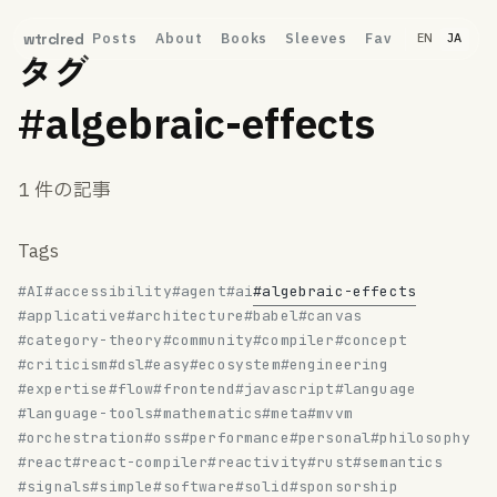
Posts
About
Books
Sleeves
Fav
wtrclred
EN
JA
タグ
#algebraic-effects
1 件の記事
Tags
#AI
#accessibility
#agent
#ai
#algebraic-effects
#applicative
#architecture
#babel
#canvas
#category-theory
#community
#compiler
#concept
#criticism
#dsl
#easy
#ecosystem
#engineering
#expertise
#flow
#frontend
#javascript
#language
#language-tools
#mathematics
#meta
#mvvm
#orchestration
#oss
#performance
#personal
#philosophy
#react
#react-compiler
#reactivity
#rust
#semantics
#signals
#simple
#software
#solid
#sponsorship