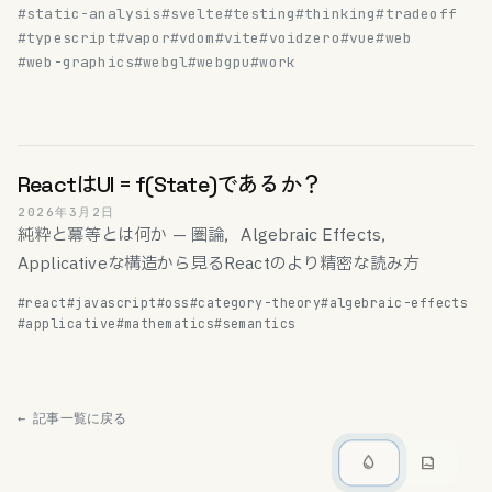
#static-analysis
#svelte
#testing
#thinking
#tradeoff
#typescript
#vapor
#vdom
#vite
#voidzero
#vue
#web
#web-graphics
#webgl
#webgpu
#work
ReactはUI = f(State)であるか？
2026年3月2日
純粋と冪等とは何か — 圏論，Algebraic Effects，
Applicativeな構造から見るReactのより精密な読み方
#react
#javascript
#oss
#category-theory
#algebraic-effects
#applicative
#mathematics
#semantics
← 記事一覧に戻る