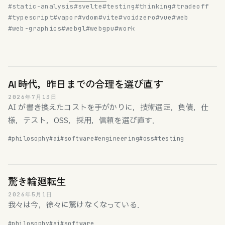
#static-analysis
#svelte
#testing
#thinking
#tradeoff
#typescript
#vapor
#vdom
#vite
#voidzero
#vue
#web
#web-graphics
#webgl
#webgpu
#work
AI 時代，昨日までの合理を選び直す
2026年7月13日
AI が書き換えたコストを手がかりに，技術選定，負債，仕
様，テスト，OSS，採用，信頼を選び直す．
#philosophy
#ai
#software
#engineering
#oss
#testing
驚き輪廻転生
2026年5月1日
我々は今，徐々に驚けなくなっている．
#philosophy
#ai
#software