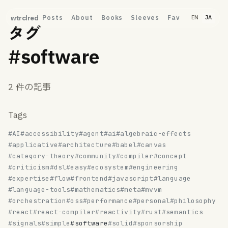
Posts
About
Books
Sleeves
Fav
wtrclred
EN
JA
タグ
#software
2 件の記事
Tags
#AI
#accessibility
#agent
#ai
#algebraic-effects
#applicative
#architecture
#babel
#canvas
#category-theory
#community
#compiler
#concept
#criticism
#dsl
#easy
#ecosystem
#engineering
#expertise
#flow
#frontend
#javascript
#language
#language-tools
#mathematics
#meta
#mvvm
#orchestration
#oss
#performance
#personal
#philosophy
#react
#react-compiler
#reactivity
#rust
#semantics
#signals
#simple
#software
#solid
#sponsorship