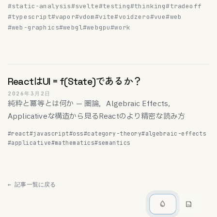
#static-analysis
#svelte
#testing
#thinking
#tradeoff
#typescript
#vapor
#vdom
#vite
#voidzero
#vue
#web
#web-graphics
#webgl
#webgpu
#work
ReactはUI = f(State)であるか？
2026年3月2日
純粋と冪等とは何か — 圏論，Algebraic Effects，
Applicativeな構造から見るReactのより精密な読み方
#react
#javascript
#oss
#category-theory
#algebraic-effects
#applicative
#mathematics
#semantics
← 記事一覧に戻る