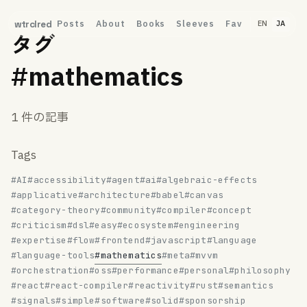
Posts
About
Books
Sleeves
Fav
wtrclred
EN
JA
タグ
#mathematics
1 件の記事
Tags
#AI
#accessibility
#agent
#ai
#algebraic-effects
#applicative
#architecture
#babel
#canvas
#category-theory
#community
#compiler
#concept
#criticism
#dsl
#easy
#ecosystem
#engineering
#expertise
#flow
#frontend
#javascript
#language
#language-tools
#mathematics
#meta
#mvvm
#orchestration
#oss
#performance
#personal
#philosophy
#react
#react-compiler
#reactivity
#rust
#semantics
#signals
#simple
#software
#solid
#sponsorship