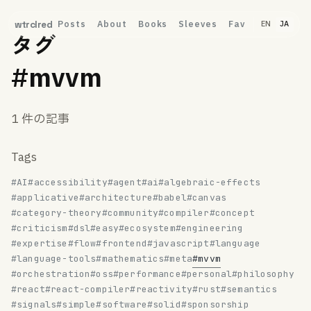
Posts
About
Books
Sleeves
Fav
wtrclred
EN
JA
タグ
#mvvm
1 件の記事
Tags
#AI
#accessibility
#agent
#ai
#algebraic-effects
#applicative
#architecture
#babel
#canvas
#category-theory
#community
#compiler
#concept
#criticism
#dsl
#easy
#ecosystem
#engineering
#expertise
#flow
#frontend
#javascript
#language
#language-tools
#mathematics
#meta
#mvvm
#orchestration
#oss
#performance
#personal
#philosophy
#react
#react-compiler
#reactivity
#rust
#semantics
#signals
#simple
#software
#solid
#sponsorship