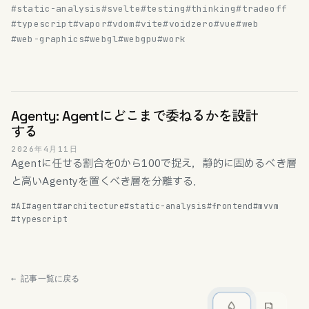
#static-analysis
#svelte
#testing
#thinking
#tradeoff
#typescript
#vapor
#vdom
#vite
#voidzero
#vue
#web
#web-graphics
#webgl
#webgpu
#work
Agenty: Agentにどこまで委ねるかを設計
する
2026年4月11日
Agentに任せる割合を0から100で捉え，静的に固めるべき層
と高いAgentyを置くべき層を分離する．
#AI
#agent
#architecture
#static-analysis
#frontend
#mvvm
#typescript
← 記事一覧に戻る