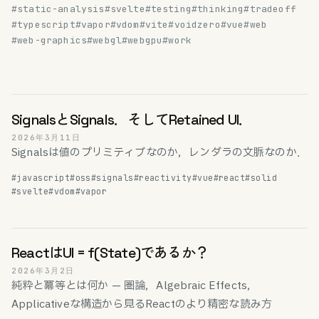
#static-analysis
#svelte
#testing
#thinking
#tradeoff
#typescript
#vapor
#vdom
#vite
#voidzero
#vue
#web
#web-graphics
#webgl
#webgpu
#work
SignalsとSignals．そしてRetained UI．
2026年3月11日
Signalsは値のプリミティブなのか，レンダラの文脈なのか．
#javascript
#oss
#signals
#reactivity
#vue
#react
#solid
#svelte
#vdom
#vapor
ReactはUI = f(State)であるか？
2026年3月2日
純粋と冪等とは何か — 圏論，Algebraic Effects，
Applicativeな構造から見るReactのより精密な読み方