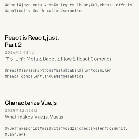
#react
#javascript
#oss
#category-theory
#algebraic-effects
#applicative
#mathematics
#semantics
React is React, just.
Part 2
2026年2月24日
エッセイ: MetaとBabelとFlowとReact Compiler
#react
#javascript
#oss
#meta
#babel
#flow
#compiler
#react-compiler
#language
#semantics
Characterize Vue.js
2025年12月25日
What makes Vue.js, Vue.js
#vue
#javascript
#oss
#vite
#voidzero
#ecosystem
#community
#language