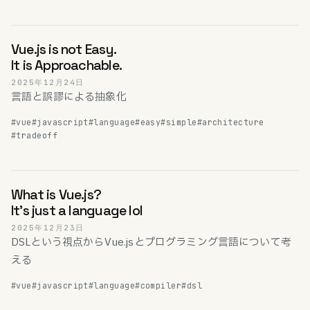
Vue.js is not Easy.
It is Approachable.
2025年12月24日
言語と誤謬による抽象化
#vue
#javascript
#language
#easy
#simple
#architecture
#tradeoff
What is Vue.js?
It's just a language lol
2025年12月23日
DSLという視点からVue.jsとプログラミング言語について考
える
#vue
#javascript
#language
#compiler
#dsl