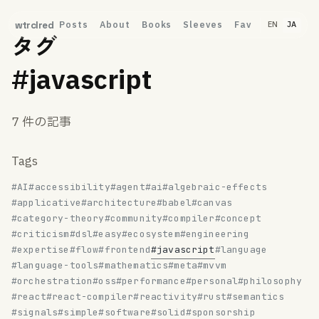
Posts
About
Books
Sleeves
Fav
wtrclred
EN
JA
タグ
#javascript
7 件の記事
Tags
#AI
#accessibility
#agent
#ai
#algebraic-effects
#applicative
#architecture
#babel
#canvas
#category-theory
#community
#compiler
#concept
#criticism
#dsl
#easy
#ecosystem
#engineering
#expertise
#flow
#frontend
#javascript
#language
#language-tools
#mathematics
#meta
#mvvm
#orchestration
#oss
#performance
#personal
#philosophy
#react
#react-compiler
#reactivity
#rust
#semantics
#signals
#simple
#software
#solid
#sponsorship